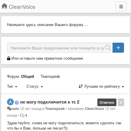
CleanVoice
Напишите здесь описание Вашего форума ...
Или оставьте нам приватное сообщение
Форум:
Общий
Teamspeak
Тип
Статус
Лучшие по рейтингу
не могу подключится к тс 2
Отвечен
0
asix
12 лет назад
в
Teamspeak
•
обновлен
CleanVoice
12 лет
назад
•
4
Здраствуйте, снова не могу подключиться, можете сделать так
что бы я Вам, больше не писал?))