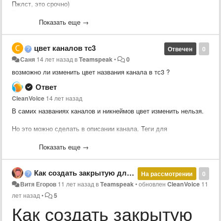
Пжлст, это срочно)
Почените....
айпи 93.175.232.33
Показать еще →
цвет каналов тс3
Отвечен
0
Саня
14 лет назад
в
Teamspeak
•
0
возможно ли изменить цвет названия канала в тс3 ?
Ответ
CleanVoice
14 лет назад
В самих названиях каналов и никнеймов цвет изменить нельзя.
Но это можно сделать в описании канала. Теги для
форматирования
по ссылке
.
Показать еще →
Как создать закрытую для всех комнату?
На рассмотрении
0
Витя Егоров
11 лет назад
в
Teamspeak
•
обновлен
CleanVoice
11
лет назад
•
5
Как создать закрытую