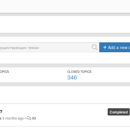
Add a new 
TOPICS
CLOSED TOPICS
346
?
Completed
a
3 months ago
•
43