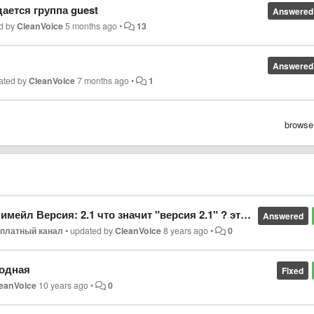
ается группа guest
Answered
d by
CleanVoice
5 months ago
•
13
Answered
ated by
CleanVoice
7 months ago
•
1
browse
чит "версия 2.1" ? это версия вентрило через которую можно зайти на свой канал?
Answered
платный канал
•
updated by
CleanVoice
8 years ago
•
0
родная
Fixed
eanVoice
10 years ago
•
0