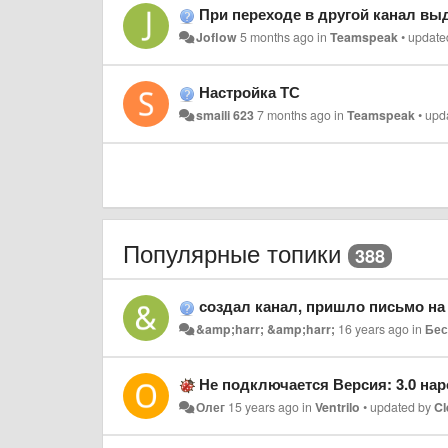
При переходе в другой канал выд
Joflow
5 months ago
in
Teamspeak
•
update
Настройка ТС
smaili 623
7 months ago
in
Teamspeak
•
upd
Популярные топики
388
создал канал, пришло письмо на имейл Версия: 2.1 что зна
&amp;harr; &amp;harr;
16 years ago
in
Бес
Не подключается Версия: 3.0 на
Олег
15 years ago
in
Ventrilo
•
updated by
Cl