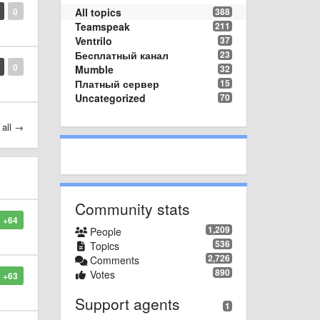
0
All topics
388
Teamspeak
211
Ventrilo
37
Бесплатный канал
23
0
Mumble
32
Платный сервер
15
Uncategorized
70
 all →
Community stats
+64
1,209
People
536
Topics
2,726
Comments
890
Votes
+63
Support agents
1