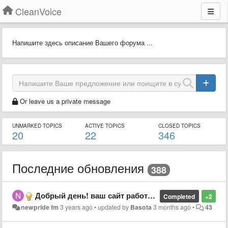
CleanVoice
Напишите здесь описание Вашего форума ...
Or leave us a private message
UNMARKED TOPICS
ACTIVE TOPICS
CLOSED TOPICS
20
22
346
Последние обновления
388
Добрый день! ваш сайт работает ?
Completed
+2
newpride fm
3 years ago
•
updated by
Basota
3 months ago
•
43