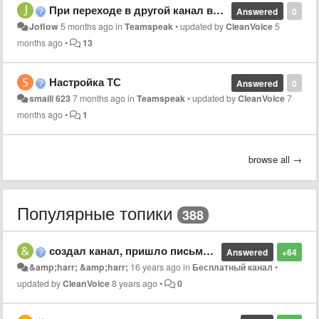
При переходе в другой канал выдается группа guest
Answered
0
Joflow
5 months ago
in
Teamspeak
•
updated by
CleanVoice
5
months ago
•
13
Настройка ТС
Answered
0
smaili 623
7 months ago
in
Teamspeak
•
updated by
CleanVoice
7
months ago
•
1
browse all →
Популярные топики
388
создал канал, пришло письмо на имейл Версия: 2.1 что значит "версия 2.1" ? это версия вентрило через которую можно зайти на свой канал?
Answered
+64
&amp;harr; &amp;harr;
16 years ago
in
Бесплатный канал
•
updated by
CleanVoice
8 years ago
•
0