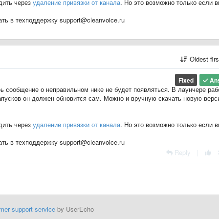
дить через
удаление привязки от канала
. Но это возможно только если 
ть в техподдержку support@cleanvoice.ru
Oldest fir
Fixed
An
ерь сообщение о неправильном нике не будет появляться. В лаунчере раб
апусков он должен обновится сам. Можно и вручную скачать новую верс
дить через
удаление привязки от канала
. Но это возможно только если 
ть в техподдержку support@cleanvoice.ru
Reply
|
mer support service
by UserEcho