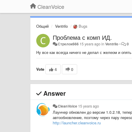
CleanVoice
Общий
Ventrilo
Bugs
Проблема с комп ИД.
Стрелок666
15 years ago
in
Ventrilo
•
0
Ну все как всегда ничего не делал с желеом и опят
Vote
4
0
Answer
CleanVoice
15 years ago
Лаунчер обновлен до версии 1.0.2.18, теп
автообновление, поэтому через пару перез
http://launcher.cleanvoice.ru