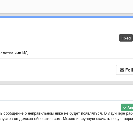
Fixed
ь слетел кмп ИД
Fol
An
ерь сообщение о неправильном нике не будет появляться. В лаунчере раб
апусков он должен обновится сам. Можно и вручную скачать новую верс