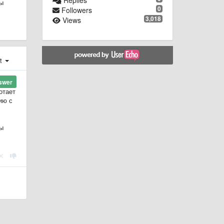
вы
0
Followers
3,018
Views
st
swer
отает
ию с
вы