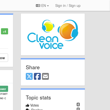
EN
Sign in / Sign up
+4
low
Share
swer
отает
Topic stats
ию с
4
Votes
0
Replies