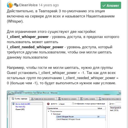
CleanVoice
14 years ago
Answer
Действительно, в Teamspeak 3 по-умолчанию эта опция
включена на сервере для всех и называется Нашептыванием
(Whisper).
Для ограничения этого существуют две настройки:
i_client_whisper_power
- уровень доступа, в пределах которого
пользователь может шептать
i_client_needed_whisper_power
- уровень доступа, который
требуется другим пользователям, чтобы они могли шептать
данному пользователю
Например, чтобы гости не могли шептать, нужно для группы
Guest установить i_client_whisper_power = -1. Так как для всех
остальных групп по-умолчанию i_client_needed_whisper_power =
0 (больше чем -1), то будет выполняться нужное нам условие.