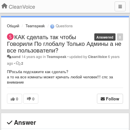
CleanVoice
Общий
Teamspeak
Questions
КАК сделать так чтобы
Answered
0
Говорили По глобалу Только Админы а не
все пользователи?
sand
14 years ago
in
Teamspeak
•
updated by
CleanVoice
6 years
ago
•
2
ПРосьба подскажите как сделать?
а то на все комнаты может кричать любой человек!!! спс за
внимание
0
0
Follow
Answer