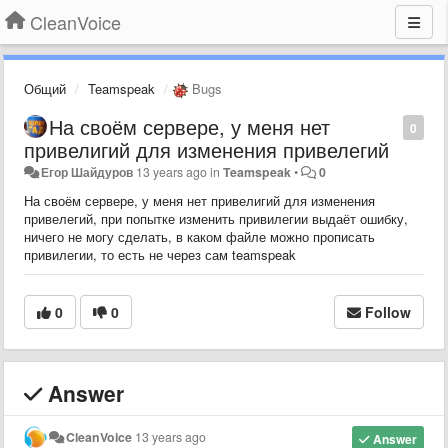
CleanVoice
Общий
Teamspeak
Bugs
На своём сервере, у меня нет
0
привелигий для изменения привелегий
Егор Шайдуров
13 years ago
in
Teamspeak
•
0
На своём сервере, у меня нет привелигий для изменения
привелегий, при попытке изменить привилегии выдаёт ошибку,
ничего не могу сделать, в каком файле можно прописать
привилегии, то есть не через сам teamspeak
0
0
Follow
Answer
CleanVoice
13 years ago
Answer