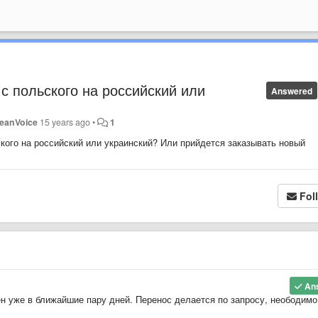
с польского на российский или
Answered
leanVoice
15 years ago
•
1
кого на российский или украинский? Или прийдется заказывать новый
Fol
An
н уже в ближайшие пару дней. Перенос делается по запросу, неободимо