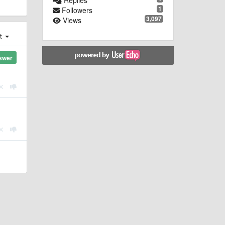
1
Followers
3,097
Views
st
swer