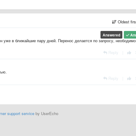
Oldest fir
Answered
An
н уже в ближайшие пару дней. Перенос делается по запросу, неободимо
Reply
|
тью.
Reply
|
mer support service
by UserEcho