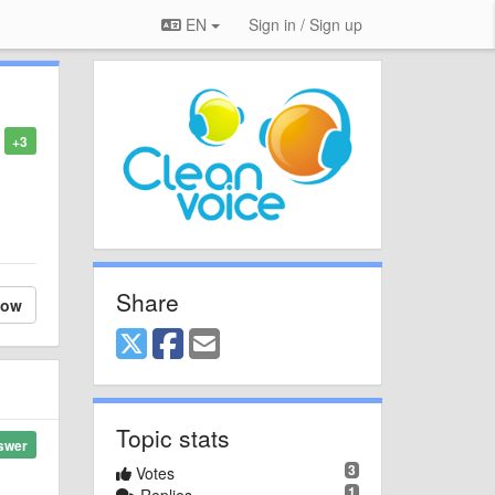
EN
Sign in / Sign up
+3
Share
low
Topic stats
swer
3
Votes
1
Replies