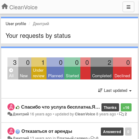
CleanVoice
User profile
Дмитрий
Your requests by status
3
0
1
0
0
0
2
0
Under
All
New
review
Planned
Started
Completed
Declined
Last updated
Спасибо что услуга бесплатна.Я очень это ценю=)
Thanks
+16
Дмитрий
16 years ago
•
updated by
CleanVoice
8 years ago
•
2
Отказаться от аренды
Answered
0
Дмитрий
13 years ago
in
Платный сервер
•
0