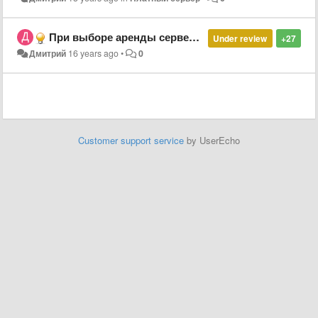
При выборе аренды сервера нет описаний функций....
Under review
+27
Дмитрий
16 years ago
•
0
Customer support service
by UserEcho