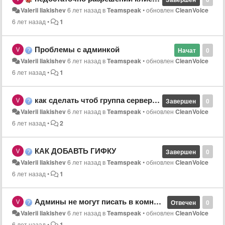
Valerii liakishev
6 лет назад
в
Teamspeak
•
обновлен
CleanVoice
6 лет назад
•
1
Проблемы с админкой
Начат
0
Valerii liakishev
6 лет назад
в
Teamspeak
•
обновлен
CleanVoice
6 лет назад
•
1
как сделать чтоб группа сервера назначалась через время сама в тим спик
Завершен
0
Valerii liakishev
6 лет назад
в
Teamspeak
•
обновлен
CleanVoice
6 лет назад
•
2
КАК ДОБАВТЬ ГИФКУ
Завершен
0
Valerii liakishev
6 лет назад
в
Teamspeak
•
обновлен
CleanVoice
6 лет назад
•
1
Админы не могут писать в комнатах
Отвечен
0
Valerii liakishev
6 лет назад
в
Teamspeak
•
обновлен
CleanVoice
6 лет назад
•
1