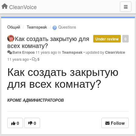
CleanVoice
Общий
Teamspeak
Questions
Как создать закрытую для
Under review
0
всех комнату?
Витя Егоров
11 years ago
in
Teamspeak
•
updated by
CleanVoice
11 years ago
•
5
Как создать закрытую
для всех комнату?
КРОМЕ АДМИНИСТРАТОРОВ
0
0
Follow