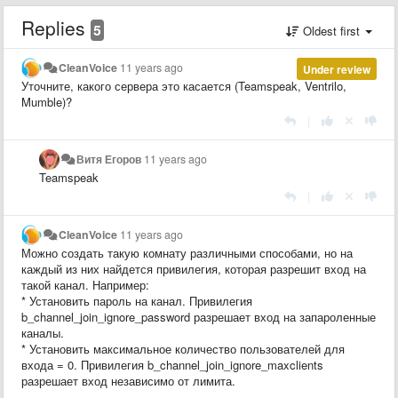
Replies
5
Oldest first
CleanVoice
11 years ago
Under review
Уточните, какого сервера это касается (Teamspeak, Ventrilo,
Mumble)?
|
Витя Егоров
11 years ago
Teamspeak
|
CleanVoice
11 years ago
Можно создать такую комнату различными способами, но на
каждый из них найдется привилегия, которая разрешит вход на
такой канал. Например:
* Установить пароль на канал. Привилегия
b_channel_join_ignore_password разрешает вход на запароленные
каналы.
* Установить максимальное количество пользователей для
входа = 0. Привилегия b_channel_join_ignore_maxclients
разрешает вход независимо от лимита.